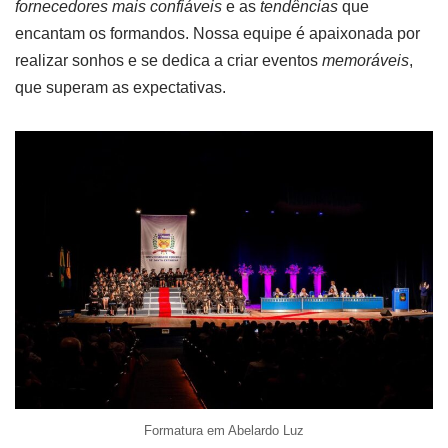
fornecedores mais confiáveis
e as
tendências
que
encantam os formandos. Nossa equipe é apaixonada por
realizar sonhos e se dedica a criar eventos
memoráveis
,
que superam as expectativas.
Formatura em Abelardo Luz