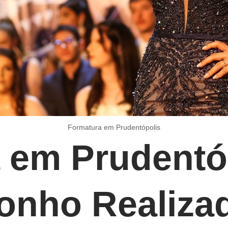
Formatura em Prudentópolis
 em Prudentó
onho Realiza