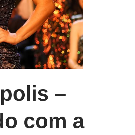
polis –
do com a