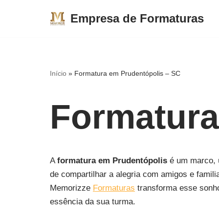
Empresa de Formaturas
Pular
para
o
conteúdo
Início
»
Formatura em Prudentópolis – SC
Formatura
A
formatura em Prudentópolis
é um marco, u
de compartilhar a alegria com amigos e famili
Memorizze
Formaturas
transforma esse sonh
essência da sua turma.