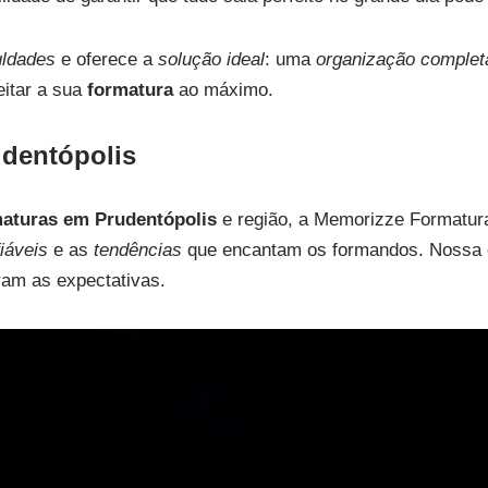
uldades
e oferece a
solução ideal
: uma
organização complet
eitar a sua
formatura
ao máximo.
udentópolis
aturas em Prudentópolis
e região, a Memorizze Formatura
iáveis
e as
tendências
que encantam os formandos. Nossa e
ram as expectativas.