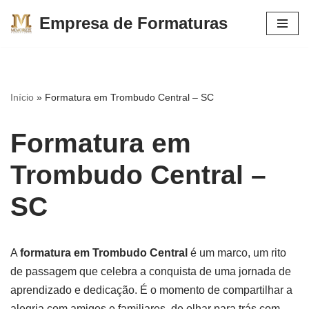
Empresa de Formaturas
Pular
para
o
conteúdo
Início
»
Formatura em Trombudo Central – SC
Formatura em
Trombudo Central –
SC
A
formatura em Trombudo Central
é um marco, um rito
de passagem que celebra a conquista de uma jornada de
aprendizado e dedicação. É o momento de compartilhar a
alegria com amigos e familiares, de olhar para trás com