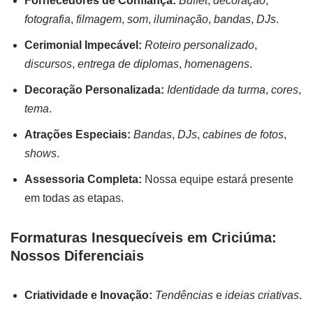
Fornecedores de Confiança:
Buffet
,
decoração
,
fotografia
,
filmagem
,
som
,
iluminação
,
bandas
,
DJs
.
Cerimonial Impecável:
Roteiro personalizado
,
discursos
,
entrega de diplomas
,
homenagens
.
Decoração Personalizada:
Identidade da turma
,
cores
,
tema
.
Atrações Especiais:
Bandas
,
DJs
,
cabines de fotos
,
shows
.
Assessoria Completa:
Nossa equipe estará presente
em todas as etapas.
Formaturas Inesquecíveis em Criciúma:
Nossos Diferenciais
Criatividade e Inovação:
Tendências
e
ideias criativas
.