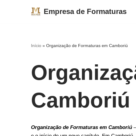
Empresa de Formaturas
Pular
para
o
conteúdo
Início
»
Organização de Formaturas em Camboriú
Organizaç
Camboriú
Organização de Formaturas em Camboriú
–
e o início de um novo capítulo. Em Camboriú,