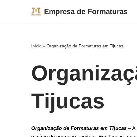
Empresa de Formaturas
Pular
para
o
conteúdo
Início
»
Organização de Formaturas em Tijucas
Organizaç
Tijucas
Organização de Formaturas em Tijucas
– A 
o início de um novo capítulo. Em Tijucas, ce