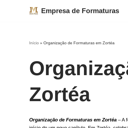
Empresa de Formaturas
Pular
para
o
conteúdo
Início
»
Organização de Formaturas em Zortéa
Organizaç
Zortéa
Organização de Formaturas em Zortéa
– A f
início de um novo capítulo. Em Zortéa, celeb