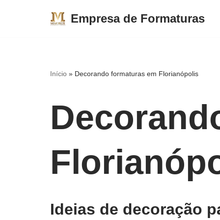
Empresa de Formaturas
Pular
para
o
conteúdo
Início
»
Decorando formaturas em Florianópolis
Decorando
Florianópo
Ideias de decoração p