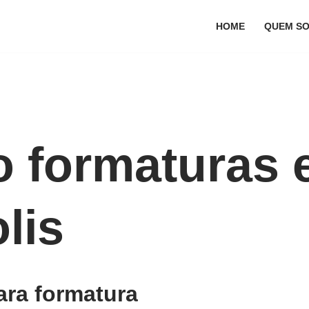
HOME
QUEM S
 formaturas
lis
ara formatura